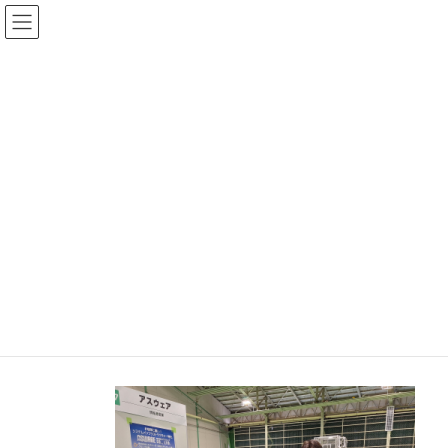
コ
ナ
ン
ビ
テ
ゲ
ン
ー
ツ
シ
釧路高専生のための仕事研究セ
へ
ョ
ス
ン
ミナー参加
キ
に
ッ
移
プ
動
ホーム
釧路高専生のための仕事研究セミナー参加
2024年12月14日(土) 釧路高専生のための仕事研究セミナーへ参
加してきました。